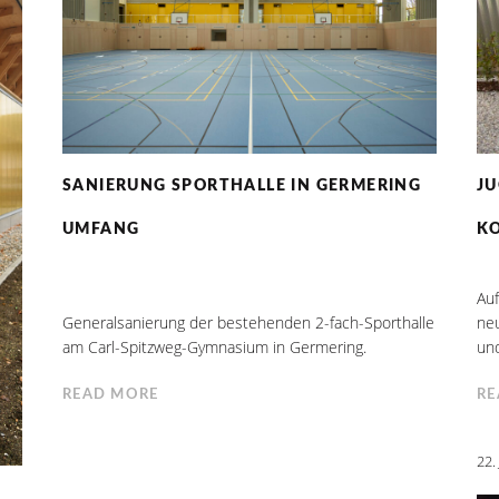
J
SANIERUNG SPORTHALLE IN GERMERING
K
UMFANG
Au
neu
Generalsanierung der bestehenden 2-fach-Sporthalle
und
am Carl-Spitzweg-Gymnasium in Germering.
RE
READ MORE
22.