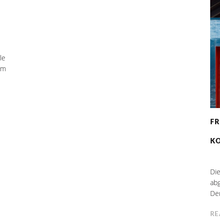
le
em
F
K
Di
ab
Der
RE