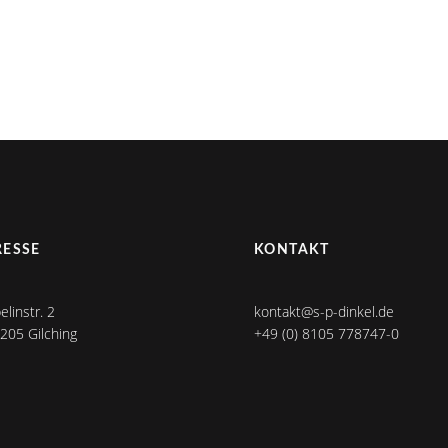
ESSE
KONTAKT
linstr. 2
kontakt@s-p-dinkel.de
205 Gilching
+49 (0) 8105 778747-0