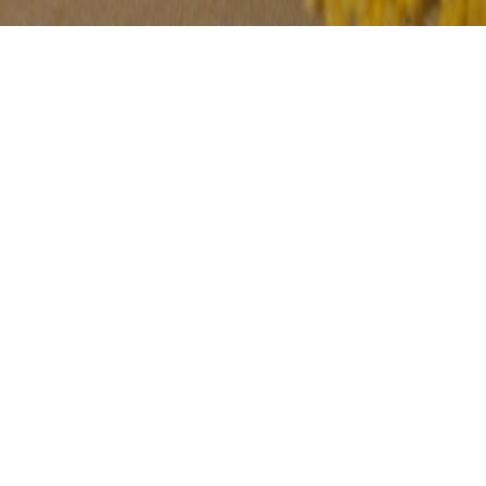
BAUHERR
BAUJAHR
Privat
2005
STATUS
geplant